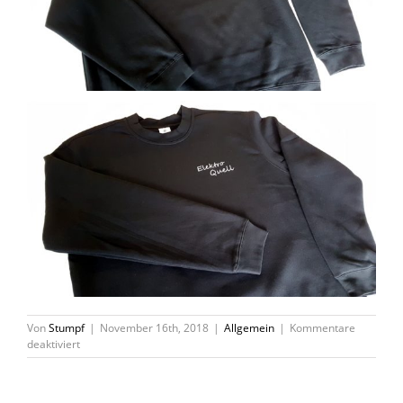
Von
Stumpf
|
November 16th, 2018
|
Allgemein
|
Kommentare
für
deaktiviert
Wir
können
was