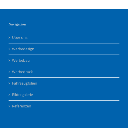
was
Andere
nicht
können…
Navigation
Über uns
Werbedesign
Werbebau
Werbedruck
Fahrzeugfolien
Bildergalerie
Referenzen