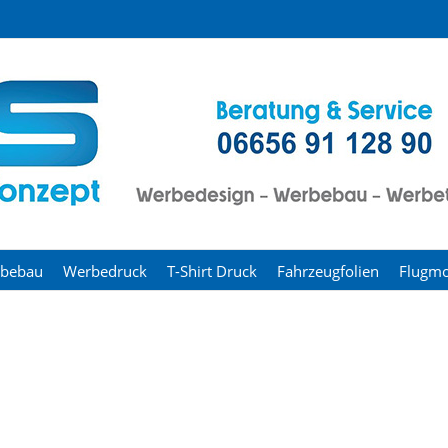
bebau
Werbedruck
T-Shirt Druck
Fahrzeugfolien
Flugmo