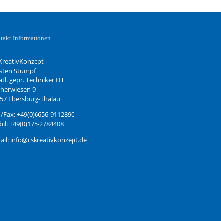
takt Informationen
KreativKonzept
sten Stumpf
atl. gepr. Techniker HT
herwiesen 9
57 Ebersburg-Thalau
/Fax: +49(0)6656-9112890
il: +49(0)175-2784408
ail: info@cskreativkonzept.de