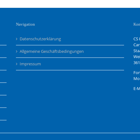
Navigation
Kon
Datenschutzerklärung
CS 
Car
Sta
Allgemeine Geschäftsbedingungen
Wei
361
Impressum
Fon
Mob
E-M