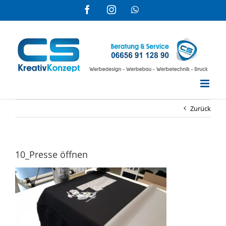
Zum
Facebook
Instagram
WhatsApp
Inhalt
springen
Zurück
10_Presse öffnen