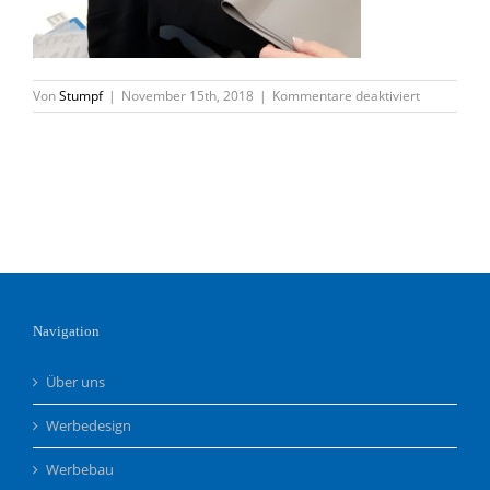
für
Von
Stumpf
|
November 15th, 2018
|
Kommentare deaktiviert
10_Presse
öffnen
Navigation
Über uns
Werbedesign
Werbebau