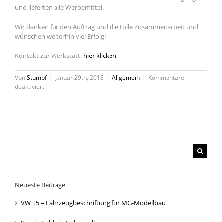
und lieferten alle Werbemittel.
Wir danken für den Auftrag und die tolle Zusammenarbeit und
wünschen weiterhin viel Erfolg!
Kontakt zur Werkstatt:
hier klicken
Von
Stumpf
|
Januar 29th, 2018
|
Allgemein
|
Kommentare
für
deaktiviert
Einmal
neu
und
größer
bitte…
Suche
nach:
Neueste Beiträge
VW T5 – Fahrzeugbeschriftung für MG-Modellbau